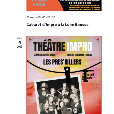
n
t
22 mai / 20h45
-
22h30
s
Cabaret d’Impro à la Lune Rousse
AVR
4
2026