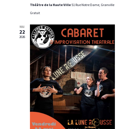
n
n
Théâtre de la Haute Ville
51 Rue Notre Dame, Granville
t
d
Gratuit
e
MAI
22
v
2026
u
e
s
É
v
è
n
e
m
e