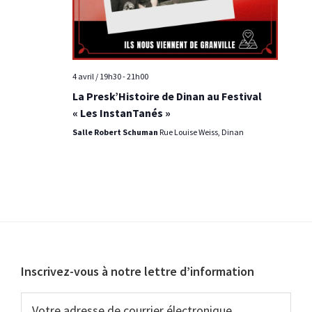
4 avril / 19h30
-
21h00
La Presk’Histoire de Dinan au Festival
« Les InstanTanés »
Salle Robert Schuman
Rue Louise Weiss, Dinan
Footer
Inscrivez-vous à notre lettre d’information